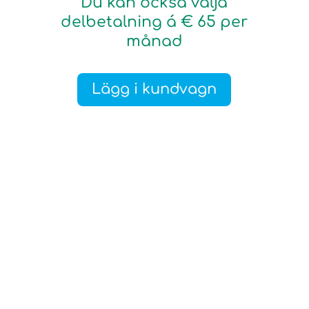
Du kan också välja
delbetalning á € 65 per
månad
Lägg i kundvagn
14 dagar fullt återköp!
Testa kursen under 14 dagar för att ta reda på
om det är något för dig. Om du sedan väljer att
ångra köpet så får du pengarna tillbaka utan
vidare. Du behöver bara skicka ett mejl till
sweden@younity.one Kom bara ihåg att höra
av dig inom 14 dagar efter att kursen har