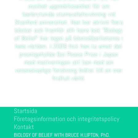
mycket uppmärksamhet för sin
banbrytande stamcellsforskning vid
Stanford universitet. Han har skrivit flera
böcker och framför allt hans bok "Biology
of Belief" har legat på bästsäljarlistorna i
hela världen. I 2009 fick han ta emot det
prestigefyllda Goi Peace Prize i Japan
med motiveringen att han med sin
vetenskapliga forskning bidrar till en mer
fridfull värld.
Startsida
Företagsinformation och integritetspolicy
Kontakt
BIOLOGY OF BELIEF WITH BRUCE H.LIPTON, PhD.