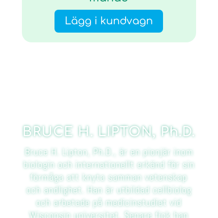
Lägg i kundvagn
BRUCE H. LIPTON, Ph.D.
Bruce H. Lipton, Ph.D., är en pionjär inom
biologin och internationellt erkänd för sin
förmåga att knyta samman vetenskap
och andlighet. Han är utbildad cellbiolog
och arbetade på medicinstudiet vid
Wisconsin universitet. Senare fick han