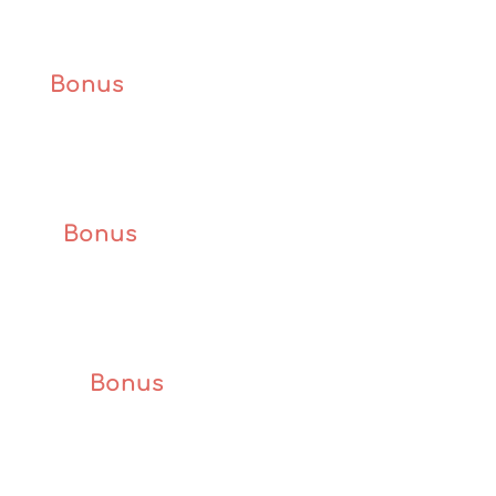
59 €
Bonus
– Human By Design – Gregg
Braden
149 €
Bonus
– Kris leder till evolution –
Bruce Lipton
57 €
Bonus
– Hur din inställning
formar din värld – Bruce Lipton
57 €