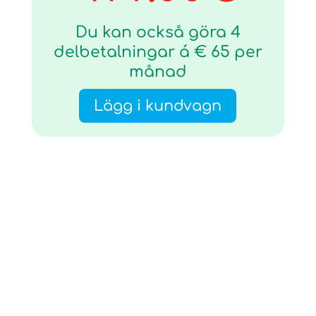
Du kan också göra 4
delbetalningar á € 65 per
månad
Lägg i kundvagn
Allt material nedan
är inkluderat i ditt
erbjudande!
Som deltagare på denna kurs får
du exklusiv åtkomst till en mängd
värdefullt innehåll. Material som