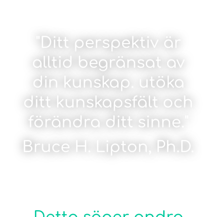
"Ditt perspektiv är
alltid begränsat av
din kunskap. utöka
ditt kunskapsfält och
förändra ditt sinne."
Bruce H. Lipton, Ph.D.