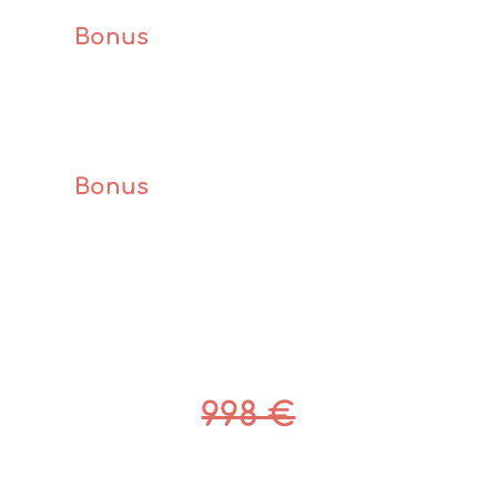
Bonus
– Flödets fysik – Nassim
Haramein
57 €
Bonus
– Exklusiv videointervju
med Joe Dispenza och Gregg
Braden
67 €
Totalt värde
998 €
Vårt ordinarie pris